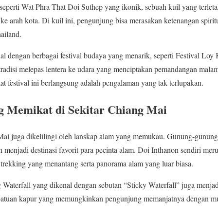
 seperti Wat Phra That Doi Suthep yang ikonik, sebuah kuil yang terle
arah kota. Di kuil ini, pengunjung bisa merasakan ketenangan spirit
ailand.
nal dengan berbagai festival budaya yang menarik, seperti Festival Loy
n tradisi melepas lentera ke udara yang menciptakan pemandangan malam
 festival ini berlangsung adalah pengalaman yang tak terlupakan.
g Memikat di Sekitar Chiang Mai
i juga dikelilingi oleh lanskap alam yang memukau. Gunung-gunung hij
n menjadi destinasi favorit para pecinta alam. Doi Inthanon sendiri mer
rekking yang menantang serta panorama alam yang luar biasa.
g Waterfall yang dikenal dengan sebutan “Sticky Waterfall” juga menjad
batuan kapur yang memungkinkan pengunjung memanjatnya dengan muda