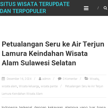
Skip
SITUS WISATA TERUPDATE
to
DAN TERPOPULER
content
Petualangan Seru ke Air Terjun
Lamura Keindahan Wisata
Alam Sulawesi Selatan
,
Desember 16, 2024
admin
0 Komentar
Wisata
,
,
wisata alam
Wisata keluarga
wisata pantai
Petualangan Seru ke Air Terjun
Lamura Keindahan Wisata Alam
Indonesia terkenal dengan kekayaan alamnya yang luar biasa,