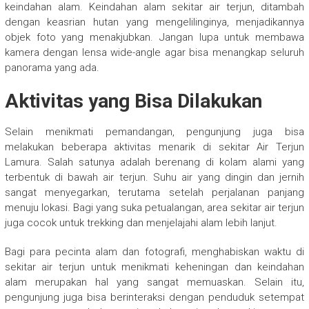
keindahan alam. Keindahan alam sekitar air terjun, ditambah
dengan keasrian hutan yang mengelilinginya, menjadikannya
objek foto yang menakjubkan. Jangan lupa untuk membawa
kamera dengan lensa wide-angle agar bisa menangkap seluruh
panorama yang ada.
Aktivitas yang Bisa Dilakukan
Selain menikmati pemandangan, pengunjung juga bisa
melakukan beberapa aktivitas menarik di sekitar Air Terjun
Lamura. Salah satunya adalah berenang di kolam alami yang
terbentuk di bawah air terjun. Suhu air yang dingin dan jernih
sangat menyegarkan, terutama setelah perjalanan panjang
menuju lokasi. Bagi yang suka petualangan, area sekitar air terjun
juga cocok untuk trekking dan menjelajahi alam lebih lanjut.
Bagi para pecinta alam dan fotografi, menghabiskan waktu di
sekitar air terjun untuk menikmati keheningan dan keindahan
alam merupakan hal yang sangat memuaskan. Selain itu,
pengunjung juga bisa berinteraksi dengan penduduk setempat