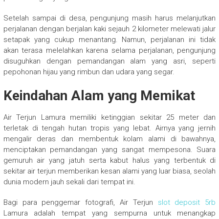
Setelah sampai di desa, pengunjung masih harus melanjutkan
perjalanan dengan berjalan kaki sejauh 2 kilometer melewati jalur
setapak yang cukup menantang. Namun, perjalanan ini tidak
akan terasa melelahkan karena selama perjalanan, pengunjung
disuguhkan dengan pemandangan alam yang asri, seperti
pepohonan hijau yang rimbun dan udara yang segar.
Keindahan Alam yang Memikat
Air Terjun Lamura memiliki ketinggian sekitar 25 meter dan
terletak di tengah hutan tropis yang lebat. Airnya yang jernih
mengalir deras dan membentuk kolam alami di bawahnya,
menciptakan pemandangan yang sangat mempesona. Suara
gemuruh air yang jatuh serta kabut halus yang terbentuk di
sekitar air terjun memberikan kesan alami yang luar biasa, seolah
dunia modern jauh sekali dari tempat ini.
Bagi para penggemar fotografi, Air Terjun
slot deposit 5rb
Lamura adalah tempat yang sempurna untuk menangkap