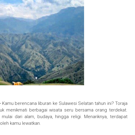
–
Kamu berencana liburan ke Sulawesi Selatan tahun ini? Toraja
uk menikmati berbagai wisata seru bersama orang terdekat.
mulai dari alam, budaya, hingga religi. Menariknya, terdapat
oleh kamu lewatkan.