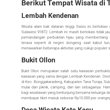
Berikut Tempat Wisata di 
Lembah Kendenan
Wisata alam bak dataran tinggi Swiss ini berlokasi
Sulawesi 91872. Lembah ini masih berlokasi tidak 
pemandangan perbukitan hijau yang membentang 
terasa seperti di negeri dongeng saat kabut turu
menawarkan beberapa aktivitas yang cukup populer 
Bukit Ollon
Bukit Ollon merupakan salah satu kawasan perbukit
kawasan yang sama dengan Lembah Kendenan. Destinasi
di Kec. Bonggakaradeng, Kabupaten Tana Toraja, Sulaw
mulai dari piknik, camping, dan lain sebagainya. Ha
bagi wisatawan yang berkunjung bersama keluarga dan
membayar tiket masuk sebesar Rp10.000 per orangn
Desa Wisata Kete Kesu