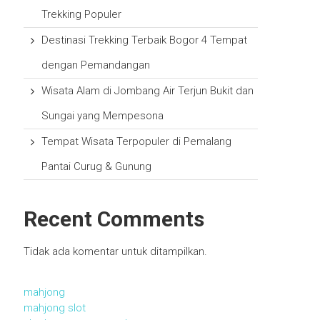
Trekking Populer
Destinasi Trekking Terbaik Bogor 4 Tempat
dengan Pemandangan
Wisata Alam di Jombang Air Terjun Bukit dan
Sungai yang Mempesona
Tempat Wisata Terpopuler di Pemalang
Pantai Curug & Gunung
Recent Comments
Tidak ada komentar untuk ditampilkan.
mahjong
mahjong slot