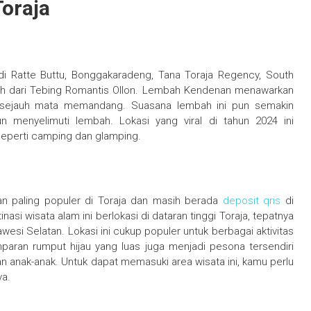
Toraja
 di Ratte Buttu, Bonggakaradeng, Tana Toraja Regency, South
jauh dari Tebing Romantis Ollon. Lembah Kendenan menawarkan
sejauh mata memandang. Suasana lembah ini pun semakin
n menyelimuti lembah. Lokasi yang viral di tahun 2024 ini
seperti camping dan glamping.
an paling populer di Toraja dan masih berada
deposit qris
di
 wisata alam ini berlokasi di dataran tinggi Toraja, tepatnya
esi Selatan. Lokasi ini cukup populer untuk berbagai aktivitas
mparan rumput hijau yang luas juga menjadi pesona tersendiri
 anak-anak. Untuk dapat memasuki area wisata ini, kamu perlu
ya.