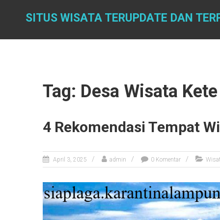
Skip
to
SITUS WISATA TERUPDATE DAN TER
content
Tag: Desa Wisata Kete
4 Rekomendasi Tempat Wis
April 3, 2025
admin
0 Komentar
Wisa