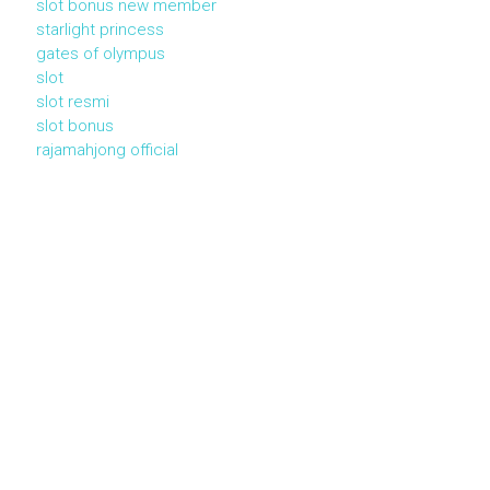
slot bonus new member
starlight princess
gates of olympus
slot
slot resmi
slot bonus
rajamahjong official