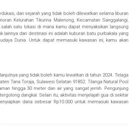
ukasi, dan sejarah yang tidak boleh dilewatkan selama liburan
Bonoran Kelurahan Tikunna Malenong, Kecamatan Sanggalangi,
di salah satu lokasi di mana kamu dapat menyaksikan langsung
 lainnya dari destinasi ini adalah kuburan batu purbakala yang
Budaya Dunia. Untuk dapat memasuki kawasan ini, kamu akan
elanjutnya yang tidak boleh kamu lewatkan di tahun 2024. Telaga
upaten Tana Toraja, Sulawesi Selatan 91852. Tilanga Natural Pool
aman hingga 30 meter dan air yang sangat jernih. Pengunjung
golong dangkal. Selain itu, aktivitas menjelajah gua di sekitar
 menyiapkan dana sebesar Rp10.000 untuk memasuki kawasan