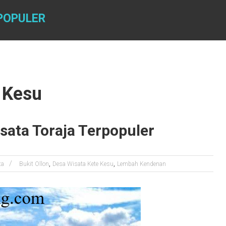
POPULER
 Kesu
ata Toraja Terpopuler
,
,
ta
Bukit Ollon
Desa Wisata Kete Kesu
Lembah Kendenan