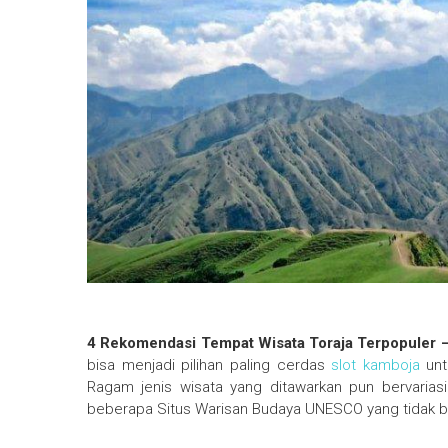
4 Rekomendasi Tempat Wisata Toraja Terpopuler 
bisa menjadi pilihan paling cerdas
slot kamboja
unt
Ragam jenis wisata yang ditawarkan pun bervariasi 
beberapa Situs Warisan Budaya UNESCO yang tidak b