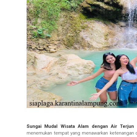
Sungai Mudal Wisata Alam dengan Air Terjun 
menemukan tempat yang menawarkan ketenangan dan