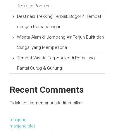
Trekking Populer
Destinasi Trekking Terbaik Bogor 4 Tempat
dengan Pemandangan
Wisata Alam di Jombang Air Terjun Bukit dan
Sungai yang Mempesona
Tempat Wisata Terpopuler di Pemalang
Pantai Curug & Gunung
Recent Comments
Tidak ada komentar untuk ditampilkan.
mahjong
mahjong slot