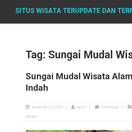
Skip
to
SITUS WISATA TERUPDATE DAN TER
content
Tag: Sungai Mudal Wi
Sungai Mudal Wisata Alam
Indah
November 20, 2024
admin
0 Komentar
dengan