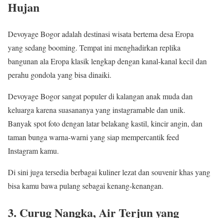
Hujan
Devoyage Bogor adalah destinasi wisata bertema desa Eropa
yang sedang booming. Tempat ini menghadirkan replika
bangunan ala Eropa klasik lengkap dengan kanal-kanal kecil dan
perahu gondola yang bisa dinaiki.
Devoyage Bogor sangat populer di kalangan anak muda dan
keluarga karena suasananya yang instagramable dan unik.
Banyak spot foto dengan latar belakang kastil, kincir angin, dan
taman bunga warna-warni yang siap mempercantik feed
Instagram kamu.
Di sini juga tersedia berbagai kuliner lezat dan souvenir khas yang
bisa kamu bawa pulang sebagai kenang-kenangan.
3. Curug Nangka, Air Terjun yang