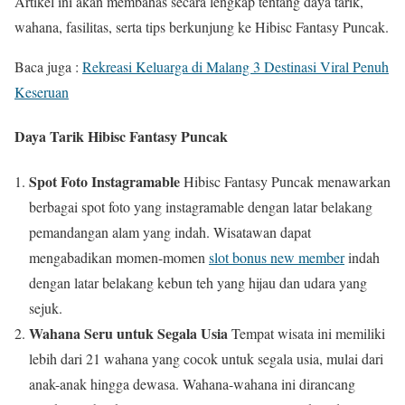
Artikel ini akan membahas secara lengkap tentang daya tarik,
wahana, fasilitas, serta tips berkunjung ke Hibisc Fantasy Puncak.
Baca juga :
Rekreasi Keluarga di Malang 3 Destinasi Viral Penuh
Keseruan
Daya Tarik Hibisc Fantasy Puncak
Spot Foto Instagramable
Hibisc Fantasy Puncak menawarkan
berbagai spot foto yang instagramable dengan latar belakang
pemandangan alam yang indah. Wisatawan dapat
mengabadikan momen-momen
slot bonus new member
indah
dengan latar belakang kebun teh yang hijau dan udara yang
sejuk.
Wahana Seru untuk Segala Usia
Tempat wisata ini memiliki
lebih dari 21 wahana yang cocok untuk segala usia, mulai dari
anak-anak hingga dewasa. Wahana-wahana ini dirancang