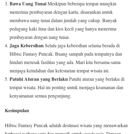
Bawa Uang Tunai
Meskipun beberapa tempat mungkin
menerima pembayaran dengan kartu, disarankan untuk
membawa uang tunai dalam jumlah yang cukup. Banyak
pedagang kaki lima dan kios kecil yang hanya menerima
pembayaran dengan uang tunai.
Jaga Kebersihan
Selalu jaga kebersihan selama berada di
Hibisc Fantasy Puncak. Buang sampah pada tempatnya dan
hindari merusak fasilitas yang ada. Mari kita bersama-sama
menjaga keindahan dan kelestarian tempat wisata ini.
Patuhi Aturan yang Berlaku
Patuhi aturan yang berlaku di
tempat wisata. Hal ini penting untuk menjaga keamanan dan
kenyamanan semua pengunjung.
Kesimpulan
Hibisc Fantasy Puncak adalah destinasi wisata yang menawarkan
berbagai wahana seru dan menarik untuk segala usia. Dengan