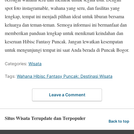
spot foto instagramable, wahana yang seru, dan fasilitas yang
lengkap, tempat ini menjadi pilihan ideal untuk liburan bersama
keluarga dan teman-teman. Semoga informasi ini bermanfaat dan
memberikan panduan lengkap untuk menikmati keindahan dan
keseruan Hibisc Fantasy Puncak. Jangan lewatkan kesempatan
untuk mengunjungi tempat ini saat Anda berada di Puncak Bogor.
Categories:
Wisata
Tags:
Wahana Hibisc Fantasy Puncak: Destinasi Wisata
Leave a Comment
Situs Wisata Terupdate dan Terpopuler
Back to top