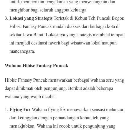
untuk memberikan pengalaman yang menyenangkan dan
menghibur bagi seluruh anggota keluarga.
Lokasi yang Strategis
Terletak di Kebun Teh Puncak Bogor,
Hibisc Fantasy Puncak mudah diakses dari berbagai kota di
sekitar Jawa Barat. Lokasinya yang strategis membuat tempat
ini menjadi destinasi favorit bagi wisatawan lokal maupun
mancanegara.
Wahana Hibisc Fantasy Puncak
Hibisc Fantasy Puncak menawarkan berbagai wahana seru yang
dapat dinikmati oleh pengunjung. Berikut adalah beberapa
wahana yang wajib dicoba:
Flying Fox
Wahana flying fox menawarkan sensasi meluncur
dari ketinggian dengan pemandangan kebun teh yang
menakjubkan. Wahana ini cocok untuk pengunjung yang