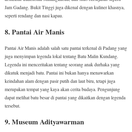
Jam Gadang. Bukit Tinggi juga dikenal dengan kuliner khasnya,
seperti rendang dan nasi kapau.
8. Pantai Air Manis
Pantai Air Manis adalah salah satu pantai terkenal di Padang yang
juga menyimpan legenda lokal tentang Batu Malin Kundang.
Legenda ini menceritakan tentang seorang anak durhaka yang
dikutuk menjadi batu. Pantai ini bukan hanya menawarkan
keindahan alam dengan pasir putih dan laut biru, tetapi juga
merupakan tempat yang kaya akan cerita budaya. Pengunjung
dapat melihat batu besar di pantai yang dikaitkan dengan legenda
tersebut.
9. Museum Adityawarman