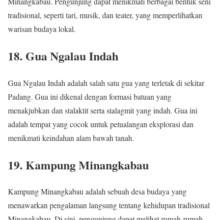
Minangkabau. Pengunjung dapat menikmati berbagai bentuk seni
tradisional, seperti tari, musik, dan teater, yang memperlihatkan
warisan budaya lokal.
18. Gua Ngalau Indah
Gua Ngalau Indah adalah salah satu gua yang terletak di sekitar
Padang. Gua ini dikenal dengan formasi batuan yang
menakjubkan dan stalaktit serta stalagmit yang indah. Gua ini
adalah tempat yang cocok untuk petualangan eksplorasi dan
menikmati keindahan alam bawah tanah.
19. Kampung Minangkabau
Kampung Minangkabau adalah sebuah desa budaya yang
menawarkan pengalaman langsung tentang kehidupan tradisional
Minangkabau. Di sini, pengunjung dapat melihat rumah-rumah