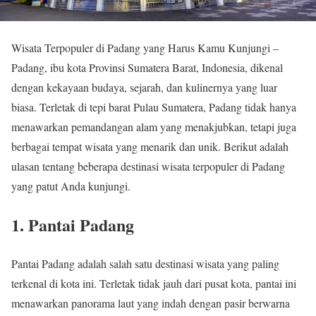
Wisata Terpopuler di Padang yang Harus Kamu Kunjungi –
Padang, ibu kota Provinsi Sumatera Barat, Indonesia, dikenal
dengan kekayaan budaya, sejarah, dan kulinernya yang luar
biasa. Terletak di tepi barat Pulau Sumatera, Padang tidak hanya
menawarkan pemandangan alam yang menakjubkan, tetapi juga
berbagai tempat wisata yang menarik dan unik. Berikut adalah
ulasan tentang beberapa destinasi wisata terpopuler di Padang
yang patut Anda kunjungi.
1. Pantai Padang
Pantai Padang adalah salah satu destinasi wisata yang paling
terkenal di kota ini. Terletak tidak jauh dari pusat kota, pantai ini
menawarkan panorama laut yang indah dengan pasir berwarna