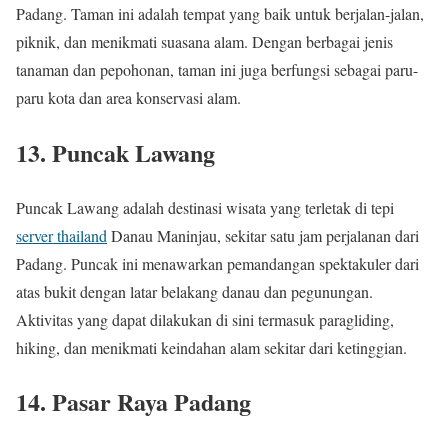
Padang. Taman ini adalah tempat yang baik untuk berjalan-jalan,
piknik, dan menikmati suasana alam. Dengan berbagai jenis
tanaman dan pepohonan, taman ini juga berfungsi sebagai paru-
paru kota dan area konservasi alam.
13. Puncak Lawang
Puncak Lawang adalah destinasi wisata yang terletak di tepi
server thailand
Danau Maninjau, sekitar satu jam perjalanan dari
Padang. Puncak ini menawarkan pemandangan spektakuler dari
atas bukit dengan latar belakang danau dan pegunungan.
Aktivitas yang dapat dilakukan di sini termasuk paragliding,
hiking, dan menikmati keindahan alam sekitar dari ketinggian.
14. Pasar Raya Padang